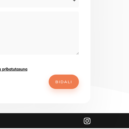
ka pribatutasuna
BIDALI