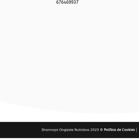
676469937
Shannaya Ongizate Nutrizioa 2020 ©
Política de Cookies │