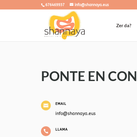
676469937
info@shannaya.eus
Zer da?
PONTE EN CO
EMAIL

info@shannaya.eus
LLAMA
