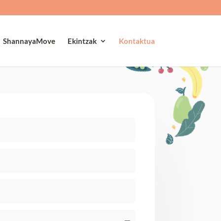
ShannayaMove
Ekintzak
Kontaktua