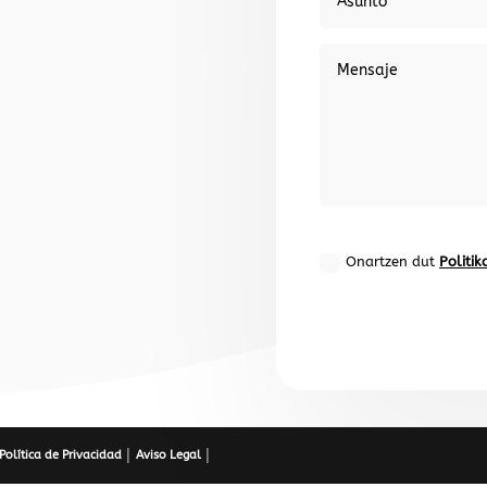
Onartzen dut
Politi
Política de Privacidad │
Aviso Legal │