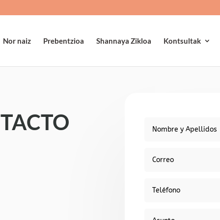
Nor naiz
Prebentzioa
Shannaya Zikloa
Kontsultak
NTACTO