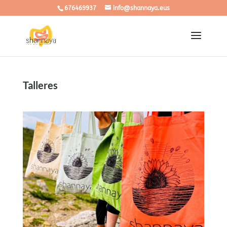
676469937
info@shannaya.eus
Talleres