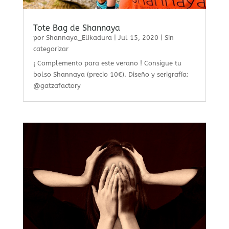
Tote Bag de Shannaya
por
Shannaya_Elikadura
|
Jul 15, 2020
|
Sin
categorizar
¡ Complemento para este verano ! Consigue tu
bolso Shannaya (precio 10€). Diseño y serigrafía:
@gatzafactory