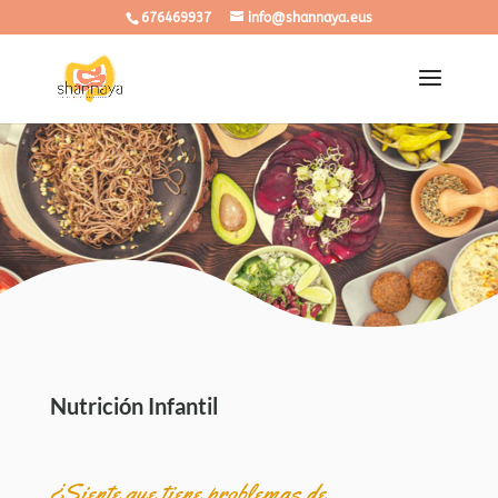
676469937
info@shannaya.eus
Nutrición Infantil
¿Siente que tiene problemas de