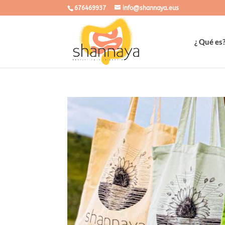
676469937
info@shannaya.eus
¿ Qué es