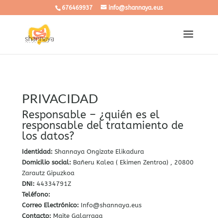
676469937
info@shannaya.eus
PRIVACIDAD
Responsable – ¿quién es el
responsable del tratamiento de
los datos?
Identidad:
Shannaya Ongizate Elikadura
Domicilio social:
Bañeru Kalea ( Ekimen Zentroa) , 20800
Zarautz Gipuzkoa
DNI:
44334791Z
Teléfono:
Correo Electrónico:
Info@shannaya.eus
Contacto:
Maite Galarraga